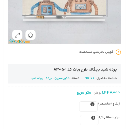
گزارش نادرستی مشخصات
پرده شید بچگانه طرح ربات کد A3050
شناسه محصول:
910170
دسته:
دکوراسیون
,
پرده
,
پرده شید
1,448,000
متر مربع
تومان
ارتفاع (سانتیمتر)
عرض (سانتیمتر)