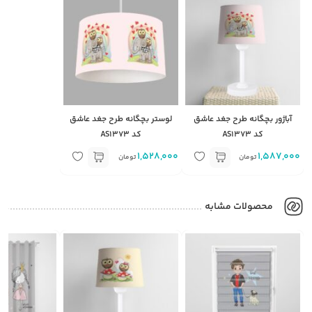
آباژور بچگانه طرح جغد عاشق
لوستر بچگانه طرح جغد عاشق
کد AS1373
کد AS1373
1,528,000
1,587,000
تومان
تومان
محصولات مشابه