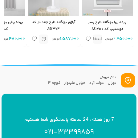
پرده زبرا بچگانه طرح پسر
آباژور بچگانه طرح جغد ناز کد
پرده پنلی بچگان
خوشتیپ کد AS1750
AS1374
کد AS1749
2,450,000
متر مربع
1,587,000
480,000
م
انتخاب
تومان
تومان
تومان
گزینه
دفتر فروش
تهران - دولت آباد - خیابان علینواز - کوچه 3
پست الکترونیک
info[at]savrinakids.com
7 روز هفته ، 24 ساعته پاسخگوی شما هستیم
021-33399859