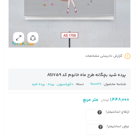
گزارش نادرستی مشخصات
پرده شید بچگانه طرح ماه خانوم کد AS1759
شناسه محصول:
910037
دسته:
دکوراسیون
,
پرده
,
پرده شید
1,448,000
متر مربع
تومان
ارتفاع (سانتیمتر)
عرض (سانتیمتر)