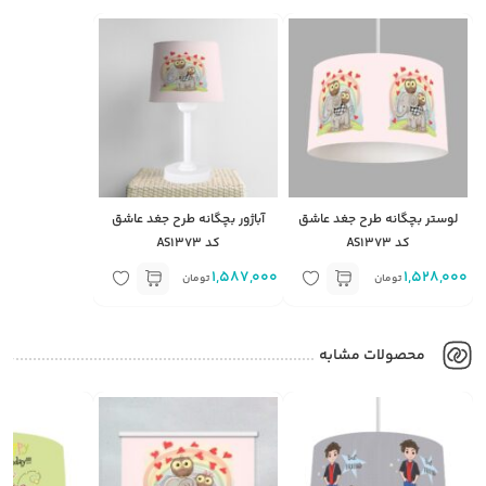
لوستر بچگانه طرح جغد عاشق
آباژور بچگانه طرح جغد عاشق
کد AS1373
کد AS1373
1,587,000
1,528,000
تومان
تومان
محصولات مشابه