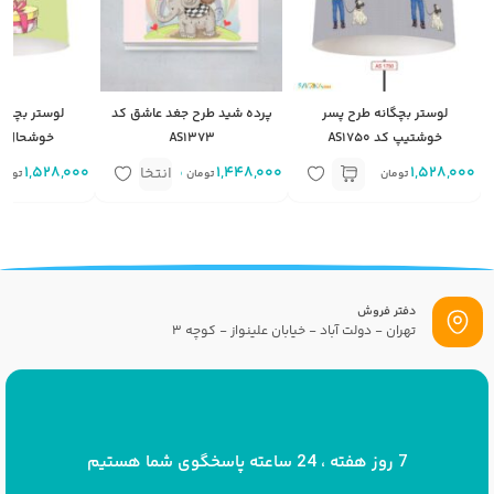
لوستر بچگانه طرح پسر
پرده شید طرح جغد عاشق کد
لوستر بچگان
خوشتیپ کد AS1750
AS1373
خوشحال کد 371
1,528,000
1,448,000
متر مربع
1,528,000
انتخاب
تومان
تومان
توما
گزینه
دفتر فروش
تهران - دولت آباد - خیابان علینواز - کوچه 3
پست الکترونیک
info[at]savrinakids.com
7 روز هفته ، 24 ساعته پاسخگوی شما هستیم