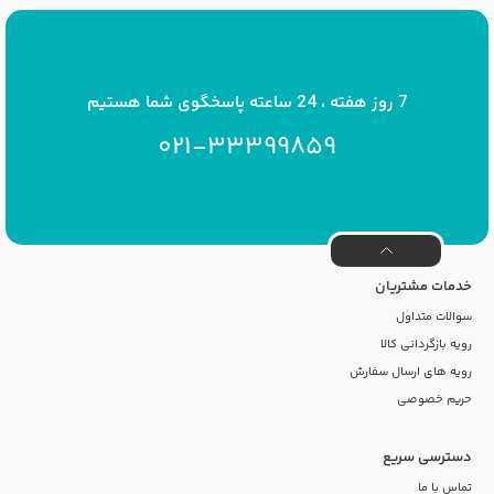
پست الکترونیک
info[at]savrinakids.com
7 روز هفته ، 24 ساعته پاسخگوی شما هستیم
021-33399859
خدمات مشتریان
سوالات متداول
رویه بازگردانی کالا
رویه های ارسال سفارش
حریم خصوصی
دسترسی سریع
تماس با ما