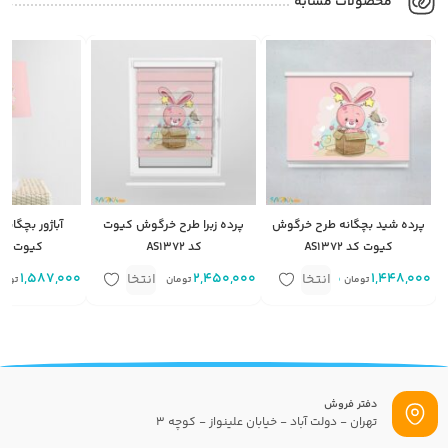
محصولات مشابه
پرده شید بچگانه طرح خرگوش
پرده زبرا طرح خرگوش کیوت
آباژور بچگان
کیوت کد AS1372
کد AS1372
کیوت کد S1372
1,448,000
متر مربع
2,450,000
متر مربع
1,587,000
انتخاب
انتخاب
تومان
تومان
توما
گزینه
گزینه
دفتر فروش
تهران - دولت آباد - خیابان علینواز - کوچه 3