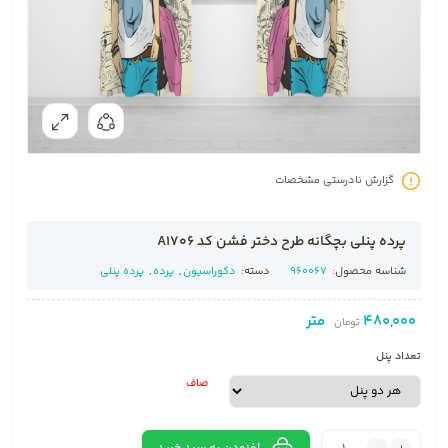
گزارش نادرستی مشخصات
پرده پنلی بچگانه طرح دختر فشن کد A1706
شناسه محصول:
960067
دسته:
دکوراسیون
,
پرده
,
پرده پنلی
480,000
متر
تومان
تعداد پنل
صاف