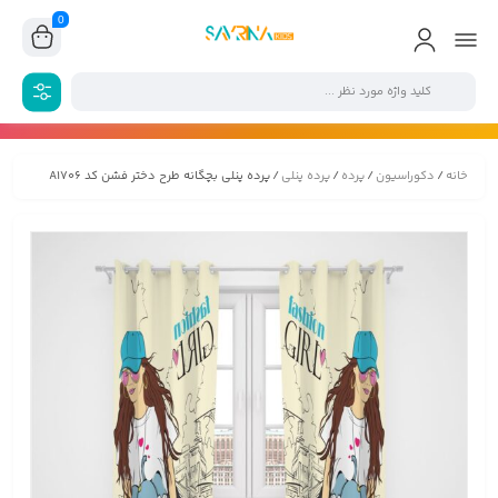
0
خانه
/
دکوراسیون
/
پرده
/
پرده پنلی
/ پرده پنلی بچگانه طرح دختر فشن کد A1706