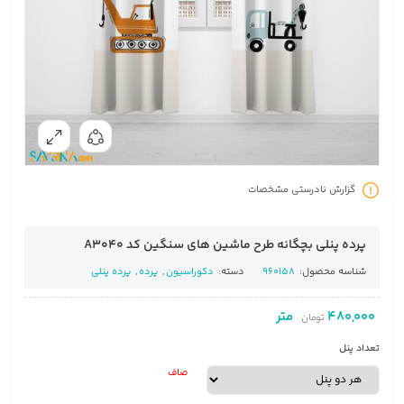
گزارش نادرستی مشخصات
پرده پنلی بچگانه طرح ماشین های سنگین کد A3040
شناسه محصول:
960158
دسته:
دکوراسیون
,
پرده
,
پرده پنلی
480,000
متر
تومان
تعداد پنل
صاف