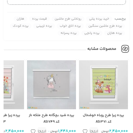
برچسب:
خرید پرده پنلی
روتختی طرح ماشین
قیمت پرده
هازان
پرده طرح ماشین سنگین
پرده اتاق خواب
پرده تزیینی
پرده کودک
پرده هازان
پرده پانچی
پرده پسرانه
محصولات مشابه
پرده زبرا طرح روباه خوشحال
پرده شید بچگانه طرح ملکه ناز
پرده زبرا طرح
کد AS1371
کد AS1749
373
2,450,000
متر مربع
1,448,000
متر مربع
2,450,000
انتخاب
انتخاب
تومان
تومان
توما