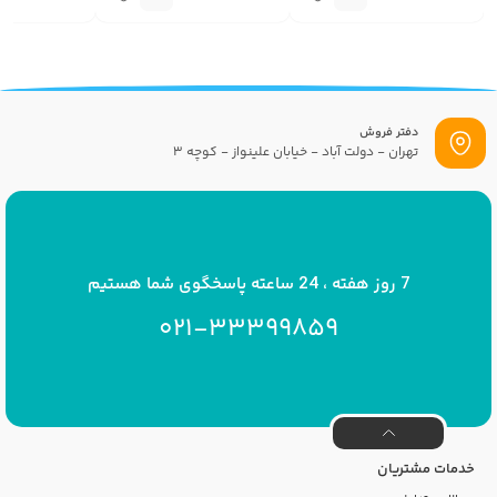
گزینه
گزینه
دفتر فروش
تهران - دولت آباد - خیابان علینواز - کوچه 3
پست الکترونیک
info[at]savrinakids.com
7 روز هفته ، 24 ساعته پاسخگوی شما هستیم
021-33399859
خدمات مشتریان