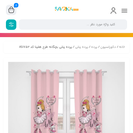
0
خانه
/
دکوراسیون
/
پرده
/
پرده پنلی
/ پرده پنلی بچگانه طرح هلینا کد AS1752