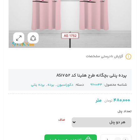
گزارش نادرستی مشخصات
پرده پنلی بچگانه طرح هلینا کد AS1752
شناسه محصول:
960044
دسته:
دکوراسیون
,
پرده
,
پرده پنلی
480,000
متر
تومان
تعداد پنل
صاف