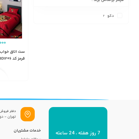
دکو
2
000
ست اتاق خواب 
قرمز کد BD1206
دفتر فروش
تهران - دول
خدمات مشتریان
7 روز هفته ، 24 ساعته