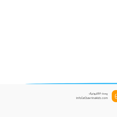
پست الکترونیک
info[at]savrinakids.com