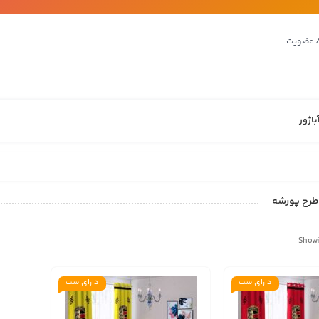
/ عضویت
باژور
طرح پورشه
Showi
دارای ست
دارای ست