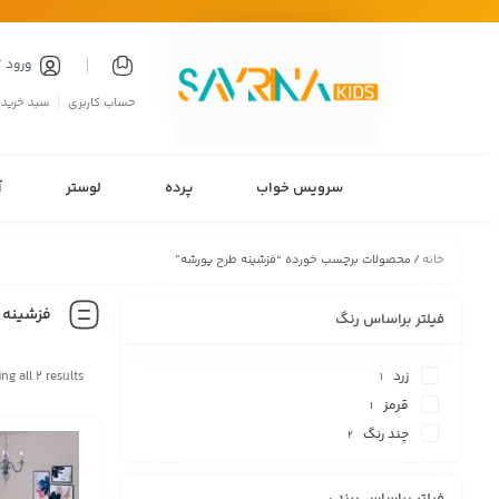
ورود 
حساب کاربری
سبد خرید
سرویس خواب
پرده
لوستر
آ
خانه
/ محصولات برچسب خورده “فزشینه طرح پورشه”
فزشینه 
فیلتر براساس رنگ
زرد
ng all 2 results
1
قرمز
1
چند رنگ
2
فیلتر براساس برند :