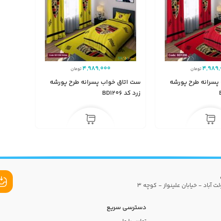
4,989,000
4,989,
تومان
تومان
پسرانه طرح پورشه
ست اتاق خواب پسرانه طرح پورشه
زرد کد BD1206
ت آباد - خیابان علینواز - کوچه 3
دسترسی سریع