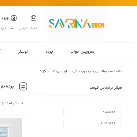
ورود 
حساب کاربری
سبد خرید
سرویس خواب
پرده
لوستر
آ
خانه
/ محصولات برچسب خورده “پرده طرح حیوانات جنگل”
پرده طر
فیلتر براساس قیمت :
نمایش 1–20 از 27 نتیجه