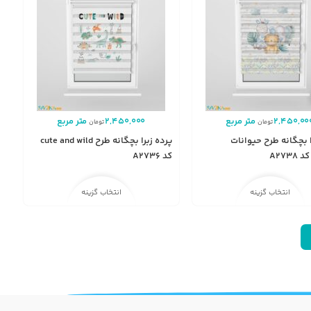
2,450,00
متر مربع
2,450,000
متر مربع
تومان
تومان
ا بچگانه طرح حیوانات
پرده زبرا بچگانه طرح cute and wild
A273
کد A2736
انتخاب گزینه
انتخاب گزینه