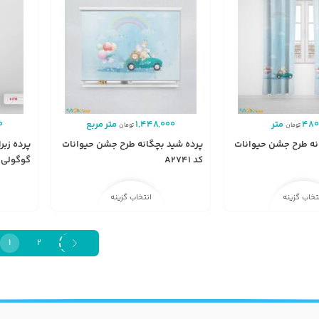
480
متر
1,448,000
متر مربع
0
تومان
تومان
انه طرح جشن حیوانات
پرده شید بچگانه طرح جشن حیوانات
پرده زبر
کد A2741
گوگولی کد 8
تخاب گزینه
انتخاب گزینه
1
2