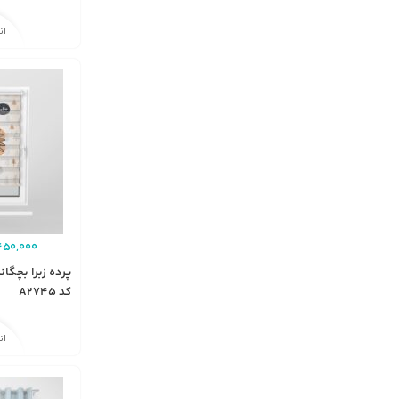
ان
450,000
پرده زبرا بچگان
کد A2745
ان