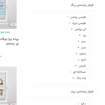
فیلتر براساس رنگ
طوسی روشن
1
طوسی تیره
1
آبی روشن
4
450,000
زرد
3
پرده زبرا بچگان
سبز
2
کد A3176
سبز
3
سفید
7
ان
کرم
8
نارنجی
3
نسکافه ای
1
چند رنگ
19
فیلتر براساس برند :
دکو
1