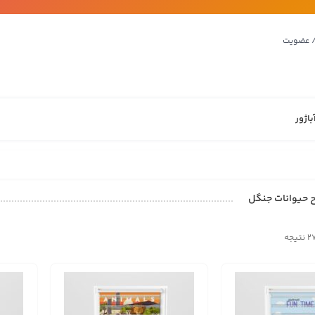
/ عضویت
باژور
ح حیوانات جنگل