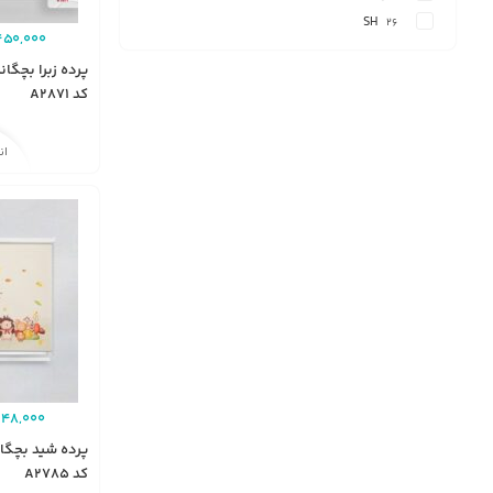
SH
26
450,000
پرده زبرا بچگا
کد A2871
ان
448,000
پرده شید بچگان
کد A2785