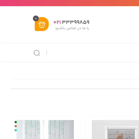
0
021
33399859
با ما در تماس باشـید