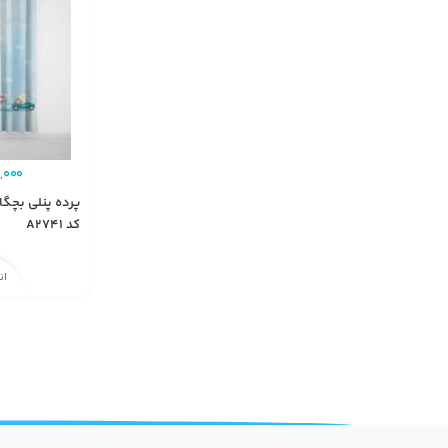
,000
پرده پنلی بچگ
کد A2741
ان