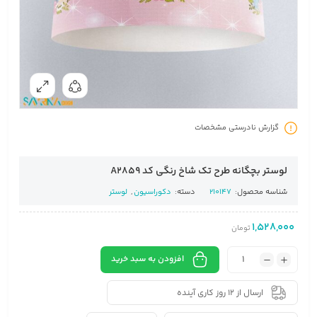
گزارش نادرستی مشخصات
لوستر بچگانه طرح تک شاخ رنگی کد A2859
شناسه محصول:
210147
دسته:
دکوراسیون
,
لوستر
1,528,000
تومان
افزودن به سبد خرید
ارسال از 12 روز کاری آینده