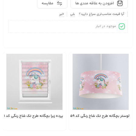
افزودن به علاقه مندی ها
مقایسه
آیا قیمت مناسب‌تری سراغ دارید؟
بلی
خیر
موجود در انبار
لوستر بچگانه طرح تک شاخ رنگی کد A2859
پرده زبرا بچگانه طرح تک شاخ رنگی کد A2859
2,450,000
1,528,000
انتخاب
تومان
تومان
گزینه